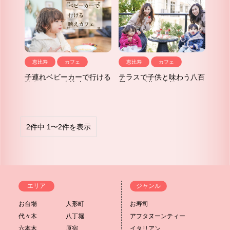
恵比寿
カフェ
恵比寿
カフェ
子連れベビーカーで行ける
テラスで子供と味わう八百
映えカフェ|恵比寿カフェ
屋さんが作る本気のフルー
アクイーユ
ツサンド|ダカフェ恵比寿
2件中 1〜2件を表示
エリア
ジャンル
お台場
人形町
お寿司
代々木
八丁堀
アフタヌーンティー
六本木
原宿
イタリアン