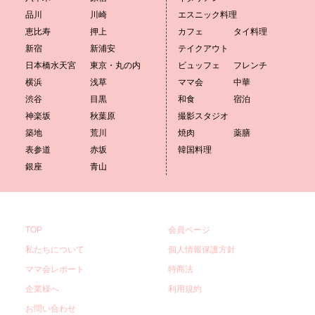
品川
川崎
エスニック料理
恵比寿
押上
カフェ
タイ料理
新宿
新浦安
テイクアウト
日本橋水天宮
東京・丸の内
ビュッフェ
フレンチ
横浜
浅草
ママ会
中華
渋谷
目黒
和食
宿泊
神楽坂
秋葉原
撮影スタジオ
築地
荒川
焼肉
薬膳
表参道
赤坂
韓国料理
銀座
青山
TOP
会員ページ
私たちについて
個人情報保護方針
ママ会レポート
特商法
企業様へ
利用規約
お問い合わせ