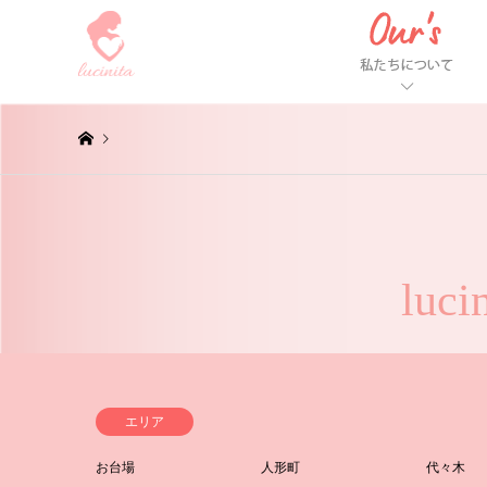
luci
エリア
お台場
人形町
代々木