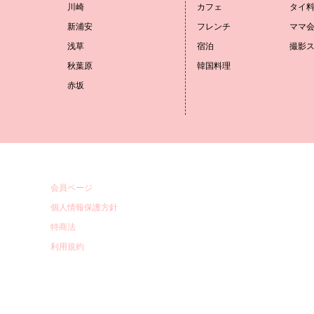
川崎
カフェ
タイ
新浦安
フレンチ
ママ
浅草
宿泊
撮影
秋葉原
韓国料理
赤坂
会員ページ
個人情報保護方針
特商法
利用規約