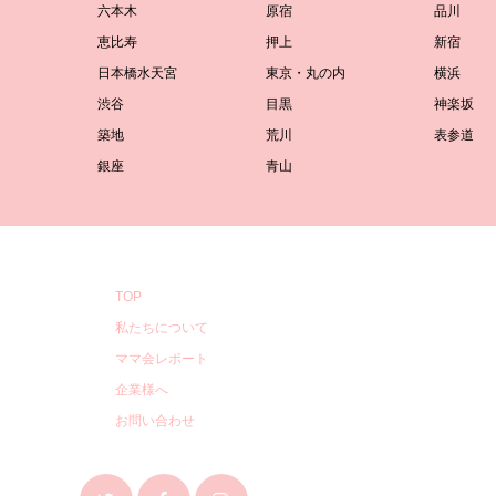
六本木
原宿
品川
恵比寿
押上
新宿
日本橋水天宮
東京・丸の内
横浜
渋谷
目黒
神楽坂
築地
荒川
表参道
銀座
青山
TOP
私たちについて
ママ会レポート
企業様へ
お問い合わせ