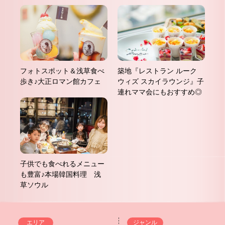
フォトスポット＆浅草食べ
築地『レストラン ルーク
歩き♪大正ロマン館カフェ
ウィズ スカイラウンジ』子
連れママ会にもおすすめ◎
子供でも食べれるメニュー
も豊富♪本場韓国料理 浅
草ソウル
エリア
ジャンル