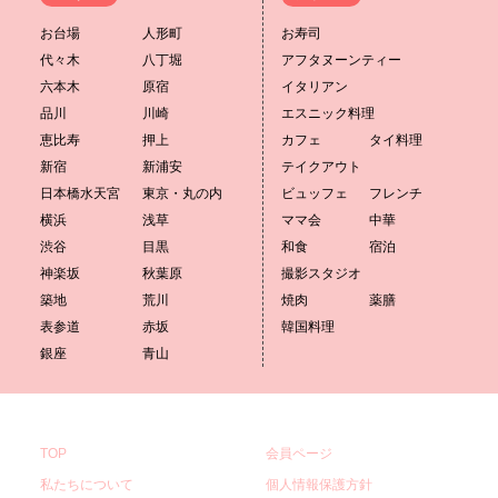
お台場
人形町
お寿司
代々木
八丁堀
アフタヌーンティー
六本木
原宿
イタリアン
品川
川崎
エスニック料理
恵比寿
押上
カフェ
タイ料理
新宿
新浦安
テイクアウト
日本橋水天宮
東京・丸の内
ビュッフェ
フレンチ
横浜
浅草
ママ会
中華
渋谷
目黒
和食
宿泊
神楽坂
秋葉原
撮影スタジオ
築地
荒川
焼肉
薬膳
表参道
赤坂
韓国料理
銀座
青山
TOP
会員ページ
私たちについて
個人情報保護方針